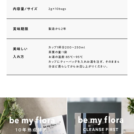
内容量/サイズ
2g×10bags
賞味期限
製造から2年
カップ１杯分200〜250ml
美味しい
茶葉の量：1袋
入れ方
お湯の温度：85℃〜95℃
カップにティーバッグを入れお湯を注ぎ、そのまま4
分ほど蒸らしてからお召し上がりください。