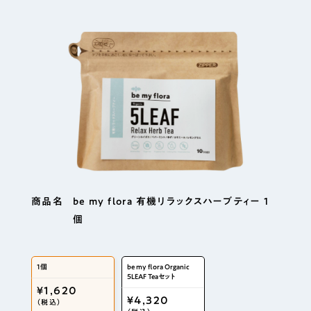
商品名
be my flora 有機リラックスハーブティー 1
個
1個
be my flora Organic
5LEAF Teaセット
￥1,620
￥4,320
（税込）