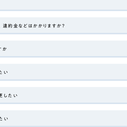
、違約金などはかかりますか？
すか
たい
更したい
たい