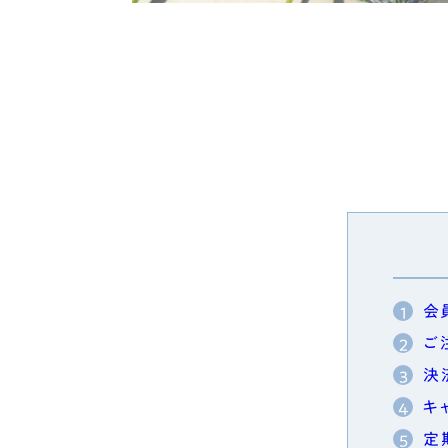
会
ご
決
キ
定