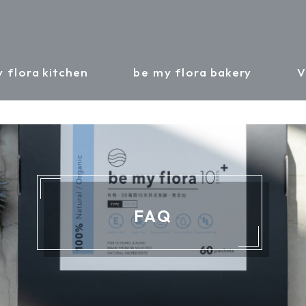
 flora
kitchen
be my flora
bakery
V
FAQ