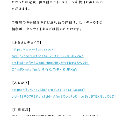
だわった和定食、丼や麺セット、スイーツを終日お楽しみい
ただけます。
ご寄附のお手続きおよび返礼品の詳細は、以下のふるさと
納税ポータルサイトよりご確認いただけます。
【ふるさとチョイス】
https://www.furusato-
tax.jp/product/detail/13113/7030724?
srsltid=AfmBOopLHnpDIBybYrMcg38W2N-
O4mFXmtvYmA_9YrKJTvPk-KIJFXqV
【ふるなび】
https://furunavi.jp/product_detail.aspx?
pid=1890793&srsltid=AfmBOopPbRmto8rpBTEX8uqOLD
【注意事項】